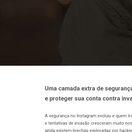
Uma camada extra de segurança 
e proteger sua conta contra inv
A segurança no Instagram evoluiu e quem tra
e tentativas de invasão cresceram muito no
ainda existem brechas exploradas por hackers