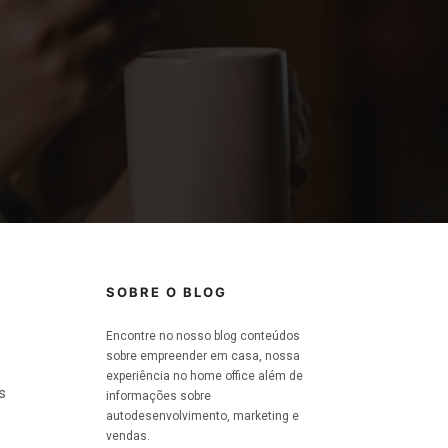
SOBRE O BLOG
Encontre no nosso blog conteúdos
sobre empreender em casa, nossa
experiência no home office além de
s
informações sobre
autodesenvolvimento, marketing e
vendas.