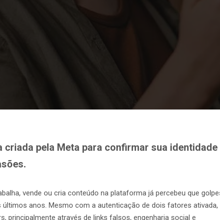
criada pela Meta para confirmar sua identidade
asões.
balha, vende ou cria conteúdo na plataforma já percebeu que golpe
s últimos anos. Mesmo com a autenticação de dois fatores ativada,
, principalmente através de links falsos, engenharia social e