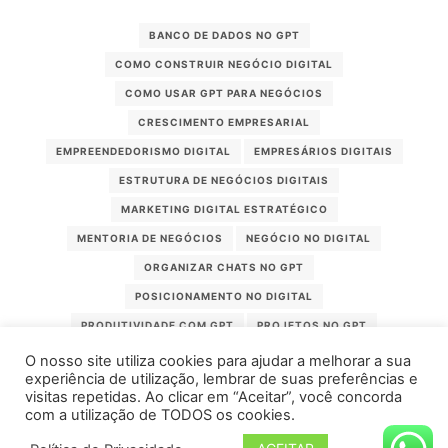
BANCO DE DADOS NO GPT
COMO CONSTRUIR NEGÓCIO DIGITAL
COMO USAR GPT PARA NEGÓCIOS
CRESCIMENTO EMPRESARIAL
EMPREENDEDORISMO DIGITAL
EMPRESÁRIOS DIGITAIS
ESTRUTURA DE NEGÓCIOS DIGITAIS
MARKETING DIGITAL ESTRATÉGICO
MENTORIA DE NEGÓCIOS
NEGÓCIO NO DIGITAL
ORGANIZAR CHATS NO GPT
POSICIONAMENTO NO DIGITAL
PRODUTIVIDADE COM GPT
PROJETOS NO GPT
USAR GPT NO INSTAGRAM E WHATSAPP
O nosso site utiliza cookies para ajudar a melhorar a sua
experiência de utilização, lembrar de suas preferências e
visitas repetidas. Ao clicar em “Aceitar”, você concorda
com a utilização de TODOS os cookies.
Flow Marketing Digital 2026 - Belém-PA | CNPJ: