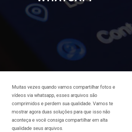
Muitas vezes quando vamos compartilhar fotos e
vídeos via whatsapp, esses arquivos são
comprimidos e perdem sua qualidade. Vamos te
mostrar agora duas soluções para que isso não
aconteça e você consiga compartilhar em alta
qualidade seus arquivos.