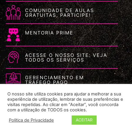
COMUNIDADE DE AULAS
GRATUITAS, PARTICIPE!
MENTORIA PRIME
ACESSE O NOSSO SITE: VEJA
TODOS OS SERVIÇOS
GERENCIAMENTO EM
TRÁFEGO PAGO
O nosso site utiliza cookies para ajudar a melhorar a sua
experiência de utilização, lembrar de suas preferências e
visitas repetidas. Ao clicar em “Aceitar”, você concorda
com a utilização de TODOS os cookies.
ACEITAR
Política de Privacidade